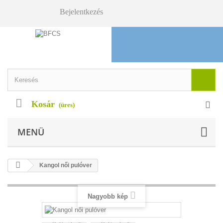
Bejelentkezés
Kosár
(üres)
MENÜ
Kangol női pulóver
Nagyobb kép