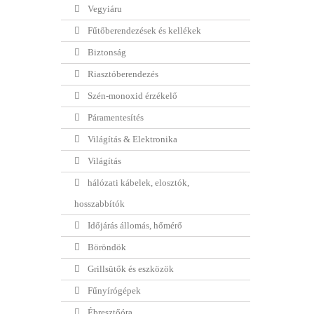
Vegyiáru
Fűtőberendezések és kellékek
Biztonság
Riasztóberendezés
Szén-monoxid érzékelő
Páramentesítés
Világítás & Elektronika
Világítás
hálózati kábelek, elosztók,
hosszabbítók
Időjárás állomás, hőmérő
Böröndök
Grillsütők és eszközök
Fűnyírógépek
Ébresztőóra