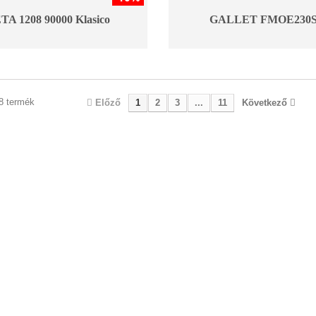
TA 1208 90000 Klasico
GALLET FMOE230
28 termék
Előző
1
2
3
...
11
Következő