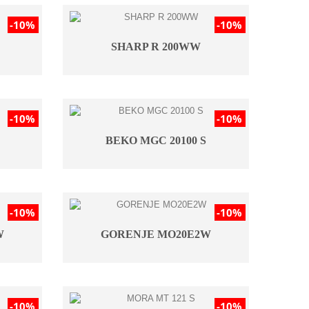
-10%
-10%
SHARP R 200WW
-10%
-10%
BEKO MGC 20100 S
-10%
-10%
W
GORENJE MO20E2W
-10%
-10%