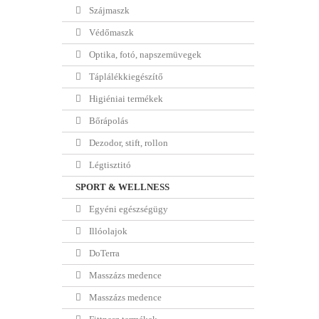
Szájmaszk
Védőmaszk
Optika, fotó, napszemüvegek
Táplálékkiegészítő
Higiéniai termékek
Bőrápolás
Dezodor, stift, rollon
Légtisztitó
SPORT & WELLNESS
Egyéni egészségügy
Illóolajok
DoTerra
Masszázs medence
Masszázs medence