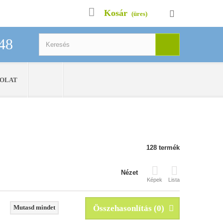
Kosár
(üres)
48
OLAT
BEJELENTKEZÉS/FIÓKOM
128 termék
Nézet
Képek
Lista
Mutasd mindet
Összehasonlítás (
0
)