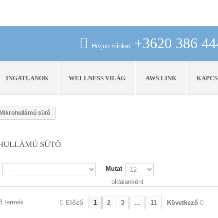
+3620 386 44
Hívjon minket:
INGATLANOK
WELLNESS VILÁG
AWS LINK
KAPCS
Mikrohullámú sütő
HULLÁMÚ SÜTŐ
Mutat
oldalanként
28 termék
Előző
1
2
3
...
11
Következő