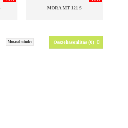
S
MORA MT 121 S
Mutasd mindet
Összehasonlítás (
0
)