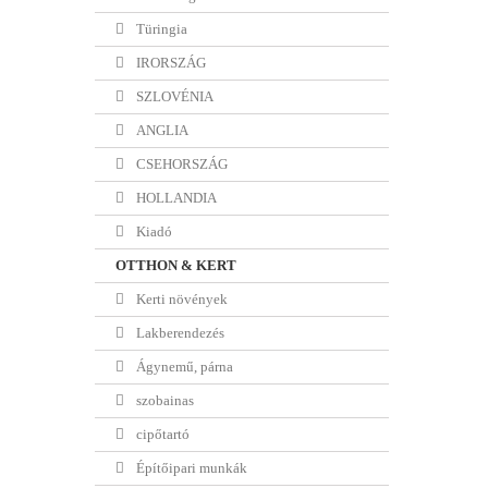
Türingia
IRORSZÁG
SZLOVÉNIA
ANGLIA
CSEHORSZÁG
HOLLANDIA
Kiadó
OTTHON & KERT
Kerti növények
Lakberendezés
Ágynemű, párna
szobainas
cipőtartó
Építőipari munkák