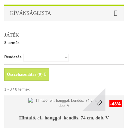
KÍVÁNSÁGLISTA
JÁTÉK
8 termék
Rendezés
Összehasonlítás (
0
)
1 - 8 / 8 termék
-48%
Hintaló, el., hanggal, kendős, 74 cm, dob. V