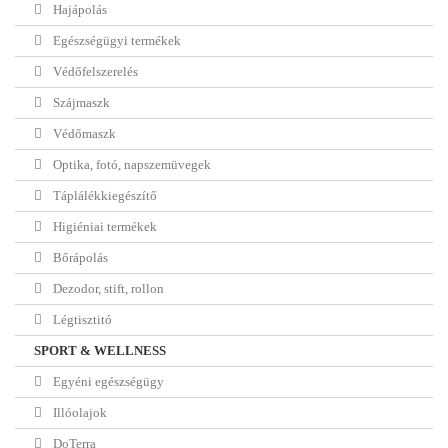
Hajápolás
Egészségügyi termékek
Védőfelszerelés
Szájmaszk
Védőmaszk
Optika, fotó, napszemüvegek
Táplálékkiegészítő
Higiéniai termékek
Bőrápolás
Dezodor, stift, rollon
Légtisztitó
SPORT & WELLNESS
Egyéni egészségügy
Illóolajok
DoTerra