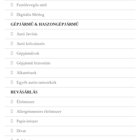
Forrólevegős sütő
Digitális Mérleg
GÉPJÁRMŰ & HASZONGÉPJÁRMŰ
Autó Javítás
Autó kölcsönzés
Gépjárművek
Gépjármű biztosítás
Alkatrészek
Egyéb autós tartozékok
BEVÁSÁRLÁS
Élelmiszer
Allergénmentes élelmiszer
Papír-írószer
Divat