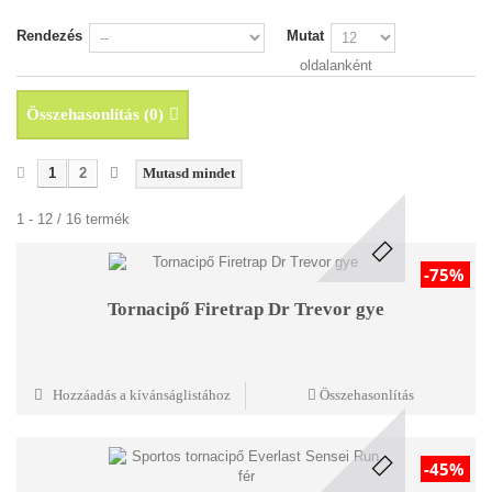
Rendezés
Mutat
oldalanként
Összehasonlítás (
0
)
1
2
Mutasd mindet
1 - 12 / 16 termék
-75%
Tornacipő Firetrap Dr Trevor gye
Hozzáadás a kívánságlistához
Összehasonlítás
-45%