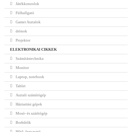
Játékkonzolok
Fülhallgató
Gamer Asztalok
drónok
Projektor
ELEKTRONIKAI CIKKEK
Számítástechnika
Monitor
Laptop, notebook
Tablet
Asztali számítógép
Háztartási gépek
Mosó- és szárítógép
Borhűtők
Hűtő, fagyasztó