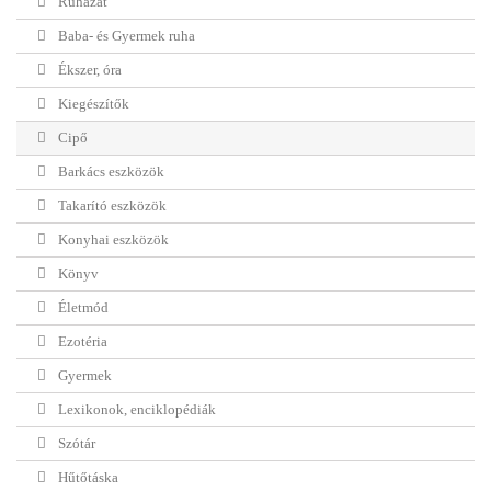
Ruházat
Baba- és Gyermek ruha
Ékszer, óra
Kiegészítők
Cipő
Barkács eszközök
Takarító eszközök
Konyhai eszközök
Könyv
Életmód
Ezotéria
Gyermek
Lexikonok, enciklopédiák
Szótár
Hűtőtáska