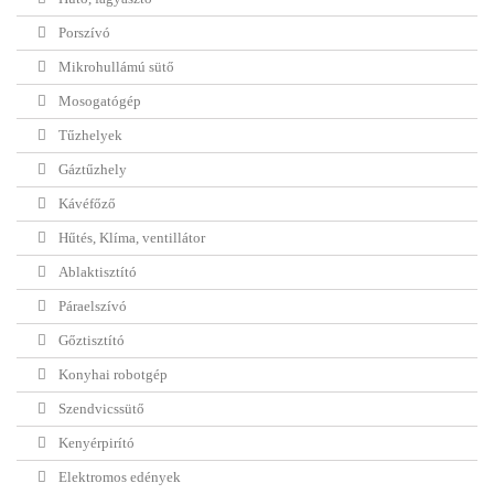
Porszívó
Mikrohullámú sütő
Mosogatógép
Tűzhelyek
Gáztűzhely
Kávéfőző
Hűtés, Klíma, ventillátor
Ablaktisztító
Páraelszívó
Gőztisztító
Konyhai robotgép
Szendvicssütő
Kenyérpirító
Elektromos edények