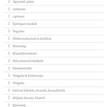
Ágynemű, párna
szobainas
cipőtartó
Építőipari munkák
Vegyiáru
Fűtőberendezések és kellékek
Biztonság
Riasztóberendezés
Szén-monoxid érzékelő
Páramentesítés
Világítás & Elektronika
Világítás
hálózati kábelek, elosztók, hosszabbítók
Időjárás állomás, hőmérő
Böröndök