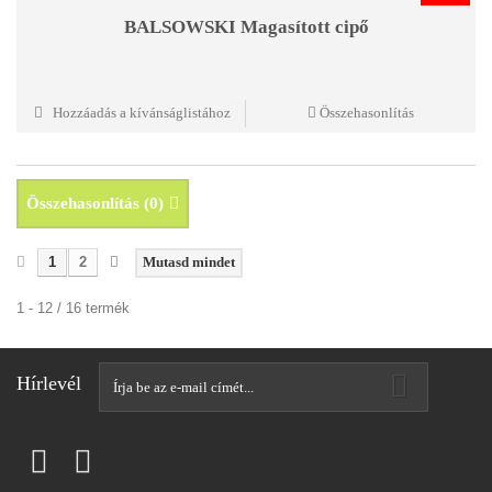
BALSOWSKI Magasított cipő
Hozzáadás a kívánságlistához
Összehasonlítás
Összehasonlítás (
0
)
1
2
Mutasd mindet
1 - 12 / 16 termék
Hírlevél