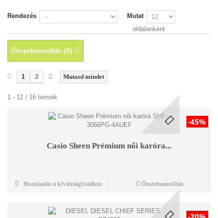
Rendezés
Mutat
oldalanként
Összehasonlítás (
0
)
1
2
Mutasd mindet
1 - 12 / 16 termék
-45%
Casio Sheen Prémium női karóra...
Hozzáadás a kívánságlistához
Összehasonlítás
-20%