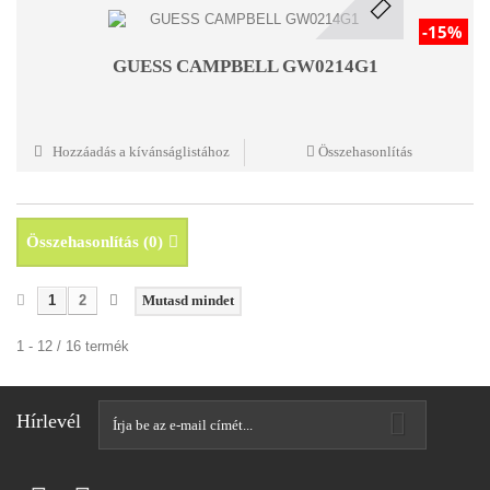
-15%
GUESS CAMPBELL GW0214G1
Hozzáadás a kívánságlistához
Összehasonlítás
Összehasonlítás (
0
)
1
2
Mutasd mindet
1 - 12 / 16 termék
Hírlevél