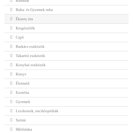
Ruházat
Baba- és Gyermek ruha
Ékszer, óra
Kiegészítők
Cipő
Barkács eszközök
Takarító eszközök
Konyhai eszközök
Könyv
Életmód
Ezotéria
Gyermek
Lexikonok, enciklopédiák
Szótár
Hűtőtáska