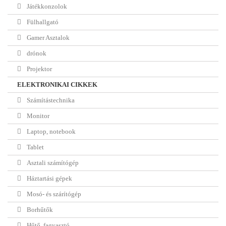
Játékkonzolok
Fülhallgató
Gamer Asztalok
drónok
Projektor
ELEKTRONIKAI CIKKEK
Számítástechnika
Monitor
Laptop, notebook
Tablet
Asztali számítógép
Háztartási gépek
Mosó- és szárítógép
Borhűtők
Hűtő, fagyasztó