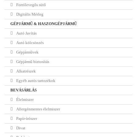
Forrólevegős sütő
Digitális Mérleg
GÉPJÁRMŰ & HASZONGÉPJÁRMŰ
Autó Javítás
Autó kölcsönzés
Gépjárművek
Gépjármű biztosítás
Alkatrészek
Egyéb autós tartozékok
BEVÁSÁRLÁS
Élelmiszer
Allergénmentes élelmiszer
Papír-írószer
Divat