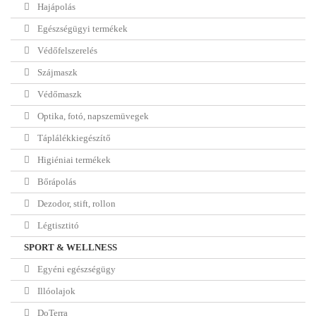
Hajápolás
Egészségügyi termékek
Védőfelszerelés
Szájmaszk
Védőmaszk
Optika, fotó, napszemüvegek
Táplálékkiegészítő
Higiéniai termékek
Bőrápolás
Dezodor, stift, rollon
Légtisztitó
SPORT & WELLNESS
Egyéni egészségügy
Illóolajok
DoTerra