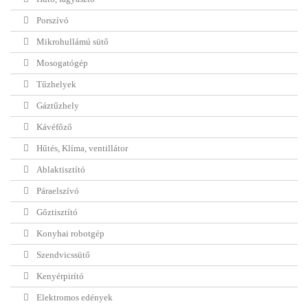
Porszívó
Mikrohullámú sütő
Mosogatógép
Tűzhelyek
Gáztűzhely
Kávéfőző
Hűtés, Klíma, ventillátor
Ablaktisztító
Páraelszívó
Gőztisztító
Konyhai robotgép
Szendvicssütő
Kenyérpirító
Elektromos edények