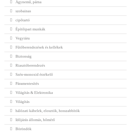
Ágynemű, párna
szobainas
cipőtartó
Építőipari munkák
Vegyiáru
Fűtőberendezések és kellékek
Biztonság
Riasztóberendezés
Szén-monoxid érzékelő
Páramentesítés
Világítás & Elektronika
Világítás
hálózati kábelek, elosztók, hosszabbítók
Időjárás állomás, hőmérő
Böröndök