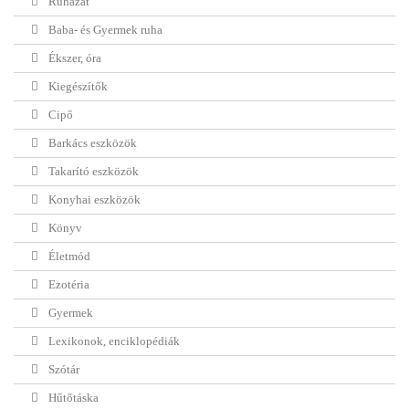
Ruházat
Baba- és Gyermek ruha
Ékszer, óra
Kiegészítők
Cipő
Barkács eszközök
Takarító eszközök
Konyhai eszközök
Könyv
Életmód
Ezotéria
Gyermek
Lexikonok, enciklopédiák
Szótár
Hűtőtáska