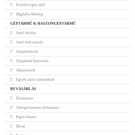
Forrólevegős sütő
Digitális Mérleg
GÉPJÁRMŰ & HASZONGÉPJÁRMŰ
Autó Javítás
Autó kölcsönzés
Gépjárművek
Gépjármű biztosítás
Alkatrészek
Egyéb autós tartozékok
BEVÁSÁRLÁS
Élelmiszer
Allergénmentes élelmiszer
Papír-írószer
Divat