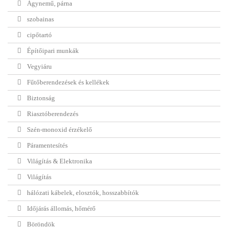
Ágynemű, párna
szobainas
cipőtartó
Építőipari munkák
Vegyiáru
Fűtőberendezések és kellékek
Biztonság
Riasztóberendezés
Szén-monoxid érzékelő
Páramentesítés
Világítás & Elektronika
Világítás
hálózati kábelek, elosztók, hosszabbítók
Időjárás állomás, hőmérő
Böröndök