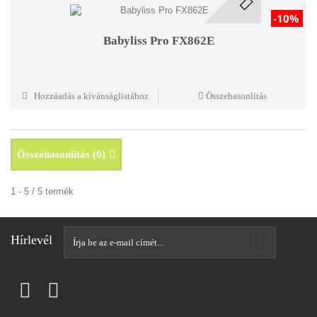
-10%
Babyliss Pro FX862E
Hozzáadás a kívánságlistához
Összehasonlítás
Összehasonlítás (
0
)
1 - 5 / 5 termék
Hírlevél