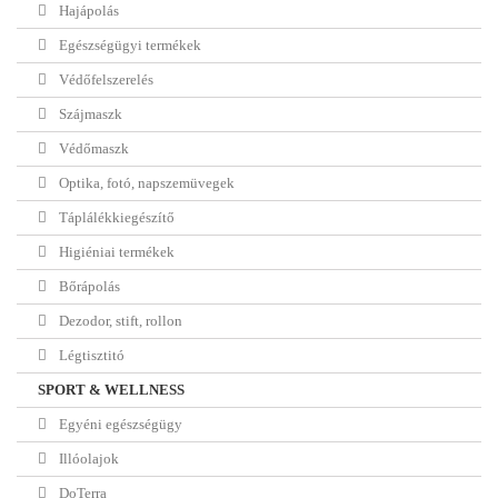
Hajápolás
Egészségügyi termékek
Védőfelszerelés
Szájmaszk
Védőmaszk
Optika, fotó, napszemüvegek
Táplálékkiegészítő
Higiéniai termékek
Bőrápolás
Dezodor, stift, rollon
Légtisztitó
SPORT & WELLNESS
Egyéni egészségügy
Illóolajok
DoTerra