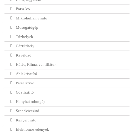
Porszívó
Mikrohullámú sütő
Mosogatógép
Tűzhelyek
Gáztűzhely
Kávéfőző
Hűtés, Klíma, ventillátor
Ablaktisztító
Páraelszívó
Gőztisztító
Konyhai robotgép
Szendvicssütő
Kenyérpirító
Elektromos edények