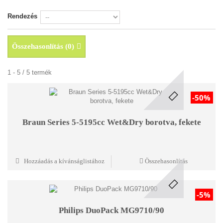
Rendezés
Összehasonlítás (
0
)
1 - 5 / 5 termék
-50%
Braun Series 5-5195cc Wet&Dry borotva, fekete
Hozzáadás a kívánságlistához
Összehasonlítás
-5%
Philips DuoPack MG9710/90