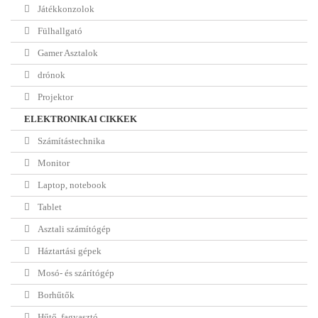
Játékkonzolok
Fülhallgató
Gamer Asztalok
drónok
Projektor
ELEKTRONIKAI CIKKEK
Számítástechnika
Monitor
Laptop, notebook
Tablet
Asztali számítógép
Háztartási gépek
Mosó- és szárítógép
Borhűtők
Hűtő, fagyasztó