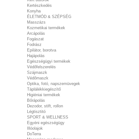
Kertészkedés
Konyha
ÉLETMÓD & SZÉPSÉG
Masszázs
Kozmetikai termékek
Arcápolás
Fogászat
Fodrász
Epilátor, borotva
Hajápolás
Egészségügyi termékek
Védőfelszerelés
Szájmaszk
Védőmaszk
Optika, fotó, napszemüvegek
Táplálékkiegészítő
Higiéniai termékek
Bőrápolás
Dezodor, stift, rollon
Légtisztitó
SPORT & WELLNESS
Egyéni egészségügy
Illóolajok
DoTerra