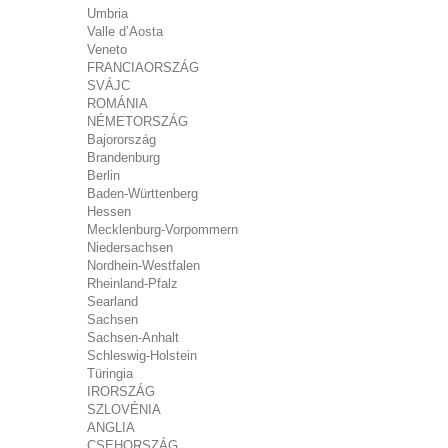
Umbria
Valle d’Aosta
Veneto
FRANCIAORSZÁG
SVÁJC
ROMÁNIA
NÉMETORSZÁG
Bajorország
Brandenburg
Berlin
Baden-Württenberg
Hessen
Mecklenburg-Vorpommern
Niedersachsen
Nordhein-Westfalen
Rheinland-Pfalz
Searland
Sachsen
Sachsen-Anhalt
Schleswig-Holstein
Türingia
IRORSZÁG
SZLOVÉNIA
ANGLIA
CSEHORSZÁG