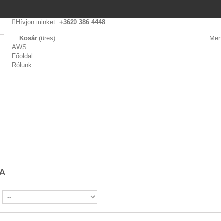
Hívjon minket:
+3620 386 4448
Kosár
(üres)
Men
AWS
Főoldal
Rólunk
IA