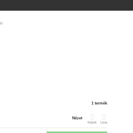
ü
1 termék
Nézet
Képek
Lista