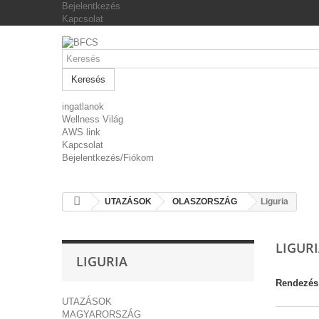
Bejelentkezés
Kapcsolat
Keresés
ingatlanok
Wellness Világ
AWS link
Kapcsolat
Bejelentkezés/Fiókom
UTAZÁSOK
OLASZORSZÁG
Liguria
LIGUR
LIGURIA
Rendezés
UTAZÁSOK
MAGYARORSZÁG