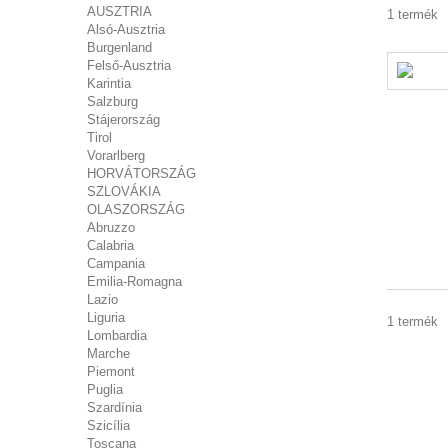
AUSZTRIA
1 termék
Alsó-Ausztria
Burgenland
Felső-Ausztria
Karintia
Salzburg
Stájerország
Tirol
Vorarlberg
HORVÁTORSZÁG
SZLOVÁKIA
OLASZORSZÁG
Abruzzo
Calabria
Campania
Emilia-Romagna
Lazio
Liguria
1 termék
Lombardia
Marche
Piemont
Puglia
Szardínia
Szicília
Toscana