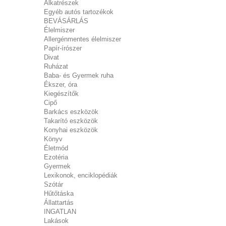
Alkatrészek
Egyéb autós tartozékok
BEVÁSÁRLÁS
Élelmiszer
Allergénmentes élelmiszer
Papír-írószer
Divat
Ruházat
Baba- és Gyermek ruha
Ékszer, óra
Kiegészítők
Cipő
Barkács eszközök
Takarító eszközök
Konyhai eszközök
Könyv
Életmód
Ezotéria
Gyermek
Lexikonok, enciklopédiák
Szótár
Hűtőtáska
Állattartás
INGATLAN
Lakások