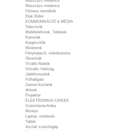
Masszázs medence
Masszázs medence
Fittnesz termékek
Elek.Roller
KOMMUNIKÁCIÓ & MÉDIA
Televíziók
Mobiltelefonok, Tabletek
Kamerák
Kiegészítők
Monitorok
Fényképező, videókamera
Okosórák
Vízálló Rádiók
Virtuális Valóság
Játékkonzolok
Fülhallgató
Gamer Asztalok
drónok
Projektor
ELEKTRONIKAI CIKKEK
Számítástechnika
Monitor
Laptop, notebook
Tablet
Asztali számítógép