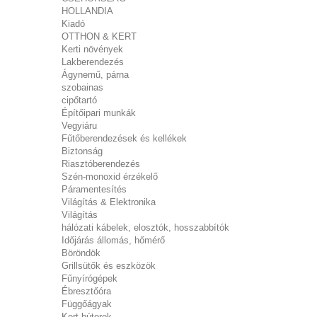
HOLLANDIA
Kiadó
OTTHON & KERT
Kerti növények
Lakberendezés
Ágynemű, párna
szobainas
cipőtartó
Építőipari munkák
Vegyiáru
Fűtőberendezések és kellékek
Biztonság
Riasztóberendezés
Szén-monoxid érzékelő
Páramentesítés
Világítás & Elektronika
Világítás
hálózati kábelek, elosztók, hosszabbítók
Időjárás állomás, hőmérő
Böröndök
Grillsütők és eszközök
Fűnyírógépek
Ébresztőóra
Függőágyak
Kert bútorok