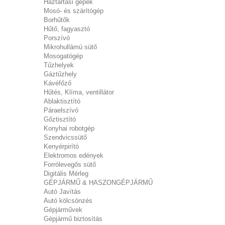
Háztartási gépek
Mosó- és szárítógép
Borhűtők
Hűtő, fagyasztó
Porszívó
Mikrohullámú sütő
Mosogatógép
Tűzhelyek
Gáztűzhely
Kávéfőző
Hűtés, Klíma, ventillátor
Ablaktisztító
Páraelszívó
Gőztisztító
Konyhai robotgép
Szendvicssütő
Kenyérpirító
Elektromos edények
Forrólevegős sütő
Digitális Mérleg
GÉPJÁRMŰ & HASZONGÉPJÁRMŰ
Autó Javítás
Autó kölcsönzés
Gépjárművek
Gépjármű biztosítás